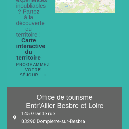
inoubliables
? Partez
à la
découverte
du
territoire !
Carte
interactive
du
territoire
PROGRAMMEZ
VOTRE
SÉJOUR ⟶
Office de tourisme
Entr'Allier Besbre et Loire
145 Grande rue
03290 Dompierre-sur-Besbre